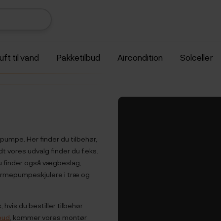
uft til vand
Pakketilbud
Aircondition
Solceller
epumpe. Her finder du tilbehør,
 vores udvalg finder du f.eks.
u finder også vægbeslag,
armepumpeskjulere i træ og
hvis du bestiller tilbehør
bud
, kommer vores montør