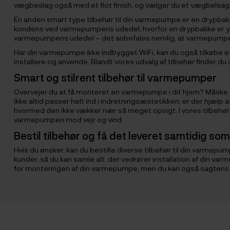
vægbeslag også med et flot finish, og vælger du et vægbelsag a
En anden smart type tilbehør til din varmepumpe er en drypb
kondens ved varmepumpens udedel, hvorfor en drypbakke er yder
varmepumpens udedel – det anbefales nemlig, at varmepumpe
Har din varmepumpe ikke indbygget WiFi, kan du også tilkøbe et 
installere og anvende. Blandt vores udvalg af tilbehør finder
Smart og stilrent tilbehør til varmepumper
Overvejer du at få monteret en varmepumpe i dit hjem? Måske 
ikke altid passer helt ind i indretningsæstetikken, er der hjæl
hvormed den ikke vækker nær så meget opsigt. I vores tilbehørs
varmepumpen mod vejr og vind.
Bestil tilbehør og få det leveret samtidig 
Hvis du ønsker, kan du bestille diverse tilbehør til din varmep
kunder, så du kan samle alt, der vedrører installation af din v
for monteringen af din varmepumpe, men du kan også sagtens t