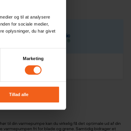
 medier og til at analysere
nden for sociale medier,
e oplysninger, du har givet
Marketing
KMO og VE godkendt
Certificeret på alle områder
Tillad alle
ør til din varmepumpe kan du virkelig få det optimale ud af din
de varmepumpen fri for blade og grene. Samtidig bidrager et