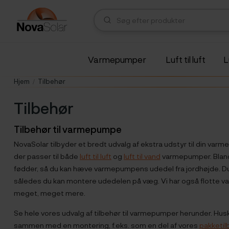
Varmepumper
Luft til luft
L
Hjem
Tilbehør
Tilbehør
Tilbehør til varmepumpe
NovaSolar tilbyder et bredt udvalg af ekstra udstyr til din varm
der passer til både
luft til luft
og
luft til vand
varmepumper. Blandt
fødder, så du kan hæve varmepumpens udedel fra jordhøjde. D
således du kan montere udedelen på væg. Vi har også flotte v
meget, meget mere.
Se hele vores udvalg af tilbehør til varmepumper herunder. Husk, 
sammen med en montering, f.eks. som en del af vores
pakketil