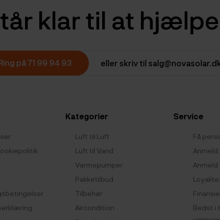
tår klar til at hjælp
Ring på 71 99 94 93
eller skriv til salg@novasolar.d
Kategorier
Service
lser
Luft til Luft
Få perso
ookiepolitik
Luft til Vand
Anmeld 
Varmepumper
Anmeld 
Pakketilbud
Loyalite
gsbetingelser
Tilbehør
Finansie
serklæring
Aircondition
Bedst i 
varmep