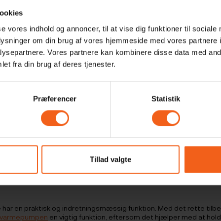
Din tryghed hos NovaSolar
løsning.
ookies
se vores indhold og annoncer, til at vise dig funktioner til sociale
oplysninger om din brug af vores hjemmeside med vores partnere i
ysepartnere. Vores partnere kan kombinere disse data med andr
et fra din brug af deres tjenester.
Præferencer
Statistik
Tillad valgte
 har en praktisk og indretningsmæssig funktion. Med det rette tilbeh
af varmepumpen
en vigtig funktion, eftersom det hjælper med at hol