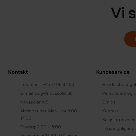
Vi s
Kontakt
Kundeservice
Telefonnr.:
+45 71 99 94 93
Handelsbetinge
E-mail:
salg@novasolar.dk
Persondata og c
Novasolar A/S
Om os
Åbningstider: Man - tor 9:00 -
Kontakt
17:00
Salgs og leverin
Fredag: 9:00 - 15:00
Tilgængelighed
Vejlbjergvej 31, 8240 Risskov