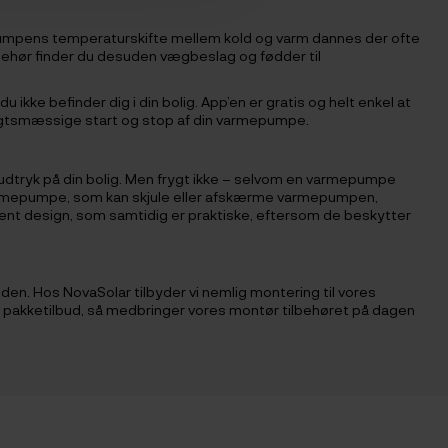
pumpens temperaturskifte mellem kold og varm dannes der ofte
behør finder du desuden vægbeslag og fødder til
kke befinder dig i din bolig. App’en er gratis og helt enkel at
sigtsmæssige start og stop af din varmepumpe.
dtryk på din bolig. Men frygt ikke – selvom en varmepumpe
din varmepumpe, som kan skjule eller afskærme varmepumpen,
rent design, som samtidig er praktiske, eftersom de beskytter
den. Hos NovaSolar tilbyder vi nemlig montering til vores
res pakketilbud, så medbringer vores montør tilbehøret på dagen