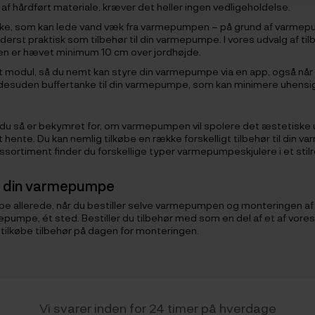
f hårdført materiale, kræver det heller ingen vedligeholdelse.
akke, som kan lede vand væk fra varmepumpen – på grund af varme
st praktisk som tilbehør til din varmepumpe. I vores udvalg af til
n er hævet minimum 10 cm over jordhøjde.
modul, så du nemt kan styre din varmepumpe via en app, også når du i
 du desuden buffertanke til din varmepumpe, som kan minimere uhen
du så er bekymret for, om varmepumpen vil spolere det æstetiske u
p at hente. Du kan nemlig tilkøbe en række forskelligt tilbehør til 
sortiment finder du forskellige typer varmepumpeskjulere i et stil
som din varmepumpe
umpe allerede, når du bestiller selve varmepumpen og monteringen af 
armepumpe, ét sted. Bestiller du tilbehør med som en del af et af vo
ilkøbe tilbehør på dagen for monteringen.
Vi svarer inden for 24 timer på hverdage