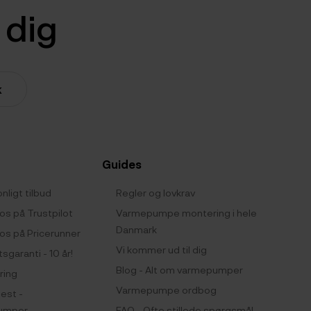
e dig
k
Guides
nligt tilbud
Regler og lovkrav
os på Trustpilot
Varmepumpe montering i hele
Danmark
os på Pricerunner
Vi kommer ud til dig
tsgaranti - 10 år!
Blog - Alt om varmepumper
ring
Varmepumpe ordbog
test -
umper
FAQ - Ofte stillede spørgsmål