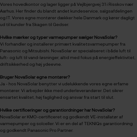
Vores hovedkontor og lager ligger på Vejlbjergvej 31 i Risskov nær
Aarhus. Her finder du blandt andet kundeservice, salgsafdelingen
og IT. Vores egne montører dækker hele Danmark og kører dagligt
ud til kunder fra Skagen til Gedser.
Hvilke mærker og typer varmepumper sælger NovaSolar?
Vi forhandler og installerer primært kvalitetsvarmepumper fra
Panasonic og Mitsubishi. NovaSolar er specialiseret i både luft til
luft- og luft til vand-løsninger, altid med fokus på energieffektivitet,
driftsikkerhed og høj ydeevne.
Bruger NovaSolar egne montører?
Ja - hos NovaSolar benytter vi udelukkende vores egne erfarne
montører. Vi arbejder ikke med underleverandører. Det sikrer
ensartet kvalitet, høj faglighed og ansvar fra start til slut.
Hvilke certificeringer og garantiordninger har NovaSolar?
NovaSolar er KMO-certificeret og godkendt VE-installatør af
varmepumper og solceller. Vi er en del af TEKNIQs garantiordning
og godkendt Panasonic Pro Partner.