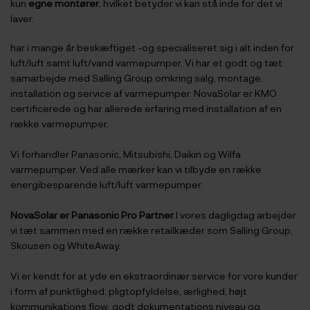
kun
egne montører
, hvilket betyder vi kan stå inde for det vi
laver.
har i mange år beskæftiget -og specialiseret sig i alt inden for
luft/luft samt luft/vand varmepumper. Vi har et godt og tæt
samarbejde med Salling Group omkring salg, montage,
installation og service af varmepumper. NovaSolar er KMO
certificerede og har allerede erfaring med installation af en
række varmepumper.
Vi forhandler Panasonic, Mitsubishi, Daikin og Wilfa
varmepumper. Ved alle mærker kan vi tilbyde en række
energibesparende luft/luft varmepumper.
NovaSolar er Panasonic Pro Partner
I vores dagligdag arbejder
vi tæt sammen med en række retailkæder som Salling Group,
Skousen og WhiteAway.
Vi er kendt for at yde en ekstraordinær service for vore kunder
i form af punktlighed, pligtopfyldelse, ærlighed, højt
kommunikations flow, godt dokumentations niveau og