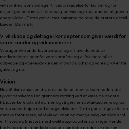
virksomhed, som bidrager til værdiskabelse for kunder og for
miljøet gennem installation, salg, service og reparationer af grønne
energikilder. - Dette gør vi i tæt samarbejde med de største detail
kæder i Danmark.
Vi vil skabe og deltage i koncepter som giver værdi for
vores kunder og virksomheder.
Vi bruger ikke underleverandører og vil have de bedste
medarbejdere indenfor vores område og vil fokusere på at
opbygge og videreudvikle den knowhow vi har og vores DNA er fra
gulvet og op.
Vision
NovaSolars vision er at være anerkendt som virksomheden, der
rykker danskerne i en grønnere retning ved at være de bedste
håndværkere på nettet, men også gennem detailkæderne og via
vores samarbejde med energiselskaber. Dette gør vi til gavn for de
danske forbrugere, så vi via volumen og mange salg kan sikre at vi
er til stede på nettet, med kvalitetsprodukter som ingen kender
bedre og at man landsdækkende kan købe produkter der kan