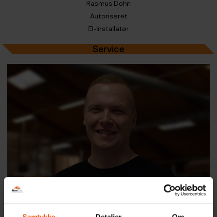
Rasmus Dohn
Autoriseret
El-Installatør
Service
Samtykke
Detaljer
Om