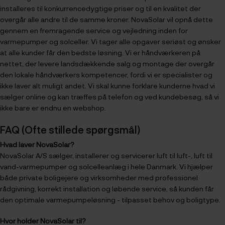
installeres til konkurrencedygtige priser og til en kvalitet der
overgår alle andre til de samme kroner. NovaSolar vil opnå dette
gennem en fremragende service og vejledning inden for
varmepumper og solceller. Vi tager alle opgaver seriøst og ønsker
at alle kunder får den bedste løsning. Vi er håndværkeren på
nettet, der levere landsdækkende salg og montage der overgår
den lokale håndværkers kompetencer, fordi vi er specialister og
ikke laver alt muligt andet. Vi skal kunne forklare kunderne hvad vi
sælger online og kan træffes på telefon og ved kundebesøg, så vi
ikke bare er endnu en webshop.
FAQ (Ofte stillede spørgsmål)
Hvad laver NovaSolar?
NovaSolar A/S sælger, installerer og servicerer luft til luft-, luft til
vand-varmepumper og solcelleanlæg i hele Danmark. Vi hjælper
både private boligejere og virksomheder med professionel
rådgivning, korrekt installation og løbende service, så kunden får
den optimale varmepumpeløsning - tilpasset behov og boligtype.
Hvor holder NovaSolar til?