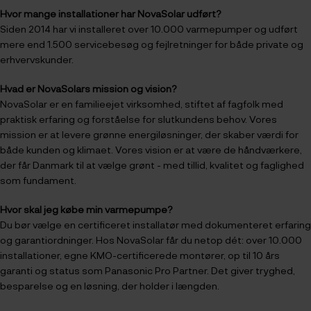
Hvor mange installationer har NovaSolar udført?
Siden 2014 har vi installeret over 10.000 varmepumper og udført
mere end 1.500 servicebesøg og fejlretninger for både private og
erhvervskunder.
Hvad er NovaSolars mission og vision?
NovaSolar er en familieejet virksomhed, stiftet af fagfolk med
praktisk erfaring og forståelse for slutkundens behov. Vores
mission er at levere grønne energiløsninger, der skaber værdi for
både kunden og klimaet. Vores vision er at være de håndværkere,
der får Danmark til at vælge grønt - med tillid, kvalitet og faglighed
som fundament.
Hvor skal jeg købe min varmepumpe?
Du bør vælge en certificeret installatør med dokumenteret erfaring
og garantiordninger. Hos NovaSolar får du netop dét: over 10.000
installationer, egne KMO-certificerede montører, op til 10 års
garanti og status som Panasonic Pro Partner. Det giver tryghed,
besparelse og en løsning, der holder i længden.