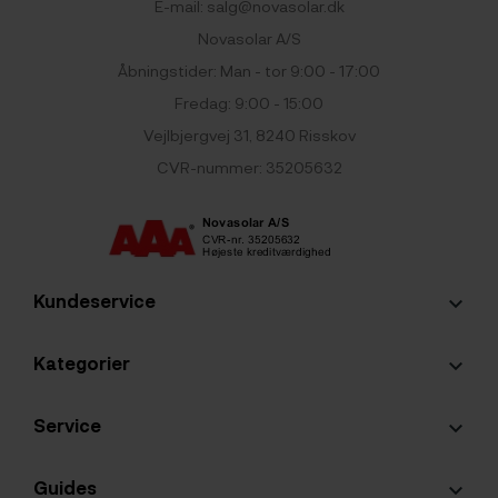
E-mail:
salg@novasolar.dk
Novasolar A/S
Åbningstider: Man - tor 9:00 - 17:00
Fredag: 9:00 - 15:00
Vejlbjergvej 31, 8240 Risskov
CVR-nummer: 35205632
Kundeservice
keyboard_arrow_down
Kategorier
keyboard_arrow_down
Service
keyboard_arrow_down
Guides
keyboard_arrow_down