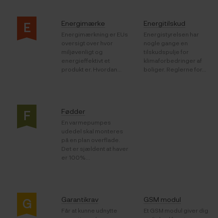
Energimærke
Energitilskud
E
Energimærkning er EUs
Energistyrelsen har
oversigt over hvor
nogle gange en
miljøvenligt og
tilskudspulje for
energieffektivt et
klimaforbedringer af
produkt er. Hvordan...
boliger. Reglerne for...
Fødder
F
En varmepumpes
udedel skal monteres
på en plan overflade.
Det er sjældent at haver
er 100%...
Garantikrav
GSM modul
G
Får at kunne udnytte
Et GSM modul giver dig