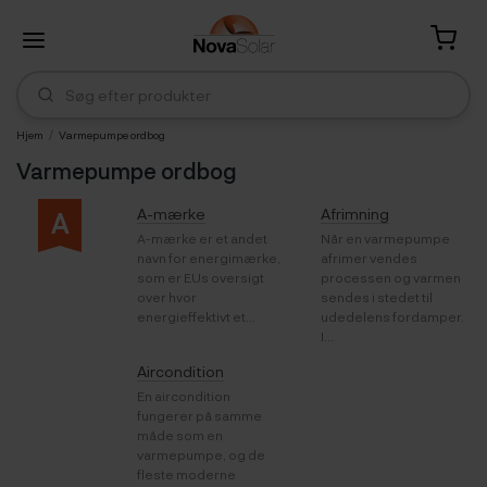
Hjem
Varmepumpe ordbog
Varmepumpe ordbog
A-mærke
Afrimning
A
A-mærke er et andet
Når en varmepumpe
navn for energimærke,
afrimer vendes
som er EUs oversigt
processen og varmen
over hvor
sendes i stedet til
energieffektivt et...
udedelens fordamper.
I...
Aircondition
En aircondition
fungerer på samme
måde som en
varmepumpe, og de
fleste moderne