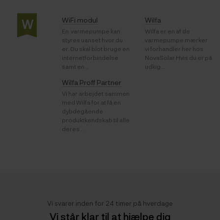
WiFi modul
Wilfa
W
En varmepumpe kan
Wilfa er en af de
styres uanset hvor du
varmepumpe mærker
er. Du skal blot bruge en
vi forhandler her hos
internetforbindelse
NovaSolar Hvis du er på
samt en...
udkig...
Wilfa Proff Partner
Vi har arbejdet sammen
med Wilfa for at få en
dybdegående
produktkendskab til alle
deres...
Vi svarer inden for 24 timer på hverdage
Vi står klar til at hjælpe dig