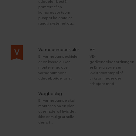
udedelen består
primært af en
kompressor (som
pumper kølemidlet
rundt i systemet og...
Varmepumpeskjuler
VE
V
En varmepumpeskjuler
VE-
er en kasse du kan
godkendelsesordningen
monterer ud over
er Energistyrelsen
varmepumpens
kvalitetsstempel af
udedel, både for at...
virksomheder der
arbejder med...
Vægbeslag
En varmepumpe skal
monteres på en plan
overflade, så hvis det
ikke er muligt at stille
den på...