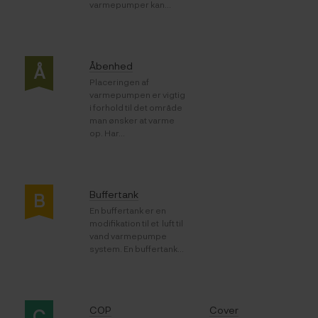
varmepumper kan...
Åbenhed
Å
Placeringen af
varmepumpen er vigtig
i forhold til det område
man ønsker at varme
op. Har...
Buffertank
B
En buffertank er en
modifikation til et luft til
vand varmepumpe
system. En buffertank...
COP
Cover
C