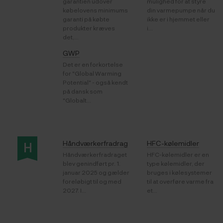
garantien udover
mulighed for at styre
købelovens minimums
din varmepumpe når du
garanti på købte
ikke er i hjemmet eller
produkter kræves
i...
det,...
GWP
Det er en forkortelse
for "Global Warming
Potential" - også kendt
på dansk som
"Globalt...
Håndværkerfradrag
HFC-kølemidler
H
Håndværkerfradraget
HFC-kølemidler er en
blev genindført pr. 1.
type kølemidler, der
januar 2025 og gælder
bruges i kølesystemer
foreløbigt til og med
til at overføre varme fra
2027. I...
et...