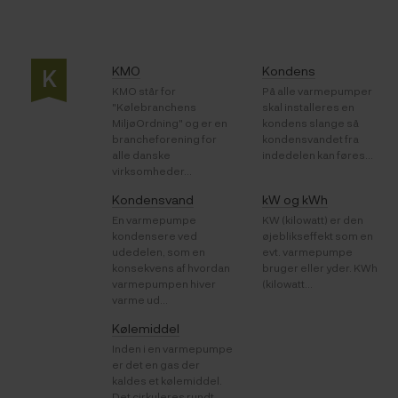
KMO
Kondens
K
KMO står for
På alle varmepumper
"Kølebranchens
skal installeres en
MiljøOrdning" og er en
kondens slange så
brancheforening for
kondensvandet fra
alle danske
indedelen kan føres...
virksomheder...
Kondensvand
kW og kWh
En varmepumpe
KW (kilowatt) er den
kondensere ved
øjeblikseffekt som en
udedelen, som en
evt. varmepumpe
konsekvens af hvordan
bruger eller yder. KWh
varmepumpen hiver
(kilowatt...
varme ud...
Kølemiddel
Inden i en varmepumpe
er det en gas der
kaldes et kølemiddel.
Det cirkuleres rundt,