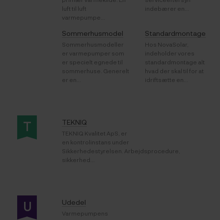
luft til luft
indebærer en...
varmepumpe...
Sommerhusmodel
Standardmontage
Sommerhusmodeller
Hos NovaSolar,
er varmepumper som
indeholder vores
er specielt egnede til
standardmontage alt
sommerhuse. Generelt
hvad der skal til for at
er en...
idriftsætte en...
TEKNIQ
T
TEKNIQ Kvalitet ApS, er
en kontrolinstans under
Sikkerhedestyrelsen. Arbejdsprocedure,
sikkerhed...
Udedel
U
Varmepumpens