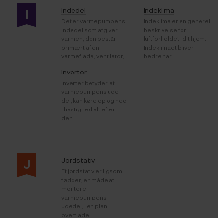
Indedel
Indeklima
I
Det er varmepumpens
Indeklima er en generel
indedel som afgiver
beskrivelse for
varmen, den består
luftforholdet i dit hjem.
primært af en
Indeklimaet bliver
varmeflade, ventilator,...
bedre når...
Inverter
Inverter betyder, at
varmepumpens ude
del, kan køre op og ned
i hastighed alt efter
den...
Jordstativ
J
Et jordstativ er ligsom
fødder, en måde at
montere
varmepumpens
udedel, i en plan
overflade....