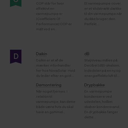
COP står for hvor
Et varmepumpe cover,
effektivt en
er et slidstrækt dække
varmepumpe er
til din varmepumpe når
(Coefficient Of
du ikke bruger den.
Performance) COP er
Perfekt...
målt ved en...
Daikin
dB
D
Daikin er et af de
Støjniveau måles på
mærker vi forhandler
Decibel (dB)-skalaen.
her hos NovaSolar. Hvid
Indedelen på en ny og
du leder efter en god...
energieffektiv luft til...
Demontering
Drypbakke
Når noget fjernes. I
En varmepumpe
relation til
kondensere ved
varmepumpe, kan dette
udedelen, hvilket
både være hvis du skal
skaber kondensvand.
have en gammel...
En drypbakke fanger
dette...