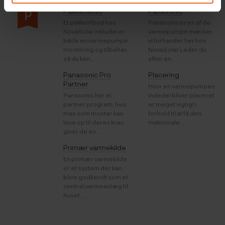
Pakketilbud
Panasonic
P
Et pakketilbud hos
Panasonic er en af de
NovaSolar inkluderer
varmepumpe mærker
både en varmepumpe,
vi forhander her hos
montering og tilbehør,
NovaSolar Leder du
så du kan...
efter en...
Panasonic Pro
Placering
Partner
Hvor en varmepumpes
Panasonic har et
indedel bliver placeret
partner program, hvis
er meget vigtigt i
man som montør kan
forhold til at få den
leve op til deres krav,
maksimale...
giver de en...
Primær varmekilde
En primær varmekilde
er et system der kan
blive godkendt som et
central varmeanlæg til
huset,...