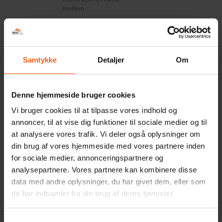
mellem...
Legionella
Luft til Luft
L
varmepumpe
Samtykke
Detaljer
Om
Bakterien Legionella
trives i varmt og
En luft/luft varmepumpe
stillestående vand.
består af en udedel og
Dette kan være
en indedel. Kølemidlet
Denne hjemmeside bruger cookies
tilfældet, når du har...
cirkulerer mellem...
Vi bruger cookies til at tilpasse vores indhold og
Luft til vand
annoncer, til at vise dig funktioner til sociale medier og til
En luft til vand
at analysere vores trafik. Vi deler også oplysninger om
varmepumpe er den
moderne og
din brug af vores hjemmeside med vores partnere inden
bæredygtig måde at
for sociale medier, annonceringspartnere og
opvarme vandet i dit...
analysepartnere. Vores partnere kan kombinere disse
data med andre oplysninger, du har givet dem, eller som
de har indsamlet fra din brug af deres tjenester.
Melissa Climate Wifi
Min/Maks effekt
M
Melissa Climate WiFi, er
Forskellige begreber
Samtykkevalg