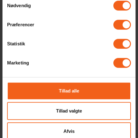
det mærke af Wifi
bliver brugt til at
Nødvendig
modul vi benytter os af
beskrive ydelsen for en
til fjernstyring af...
luft/luft varmepumpe.
Nominel...
Præferencer
Mitsubishi
Montering
Mitsubishi er en af de
En varmepumpe skal
mærker vi forhandler
monteres at en KMO og
Statistik
her hos NovaSolar Hvis
VE godkendt montør.
du trænger til et...
Dette er fordi en
varmepumpe...
Marketing
Naneo(TM)X Filter
Nominel effekt
N
Nanoe TM X er
Forskellige begreber
Tillad alle
Panasonics
bliver brugt til at
specialfremstillede
beskrive ydelsen for en
filter med
luft/luft varmepumpe.
Tillad valgte
nanoteknologi som
Nominel...
renser luften,...
Afvis