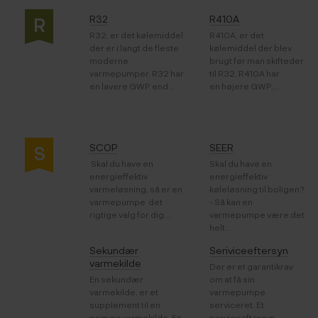
R32
R410A
R
R32, er det kølemiddel
R410A, er det
der er i langt de fleste
kølemiddel der blev
moderne
brugt før man skifteder
varmepumper. R32 har
til R32. R410A har
en lavere GWP end...
en højere GWP,...
SCOP
SEER
S
Skal du have en
Skal du have en
energieffektiv
energieffektiv
varmeløsning, så er en
køleløsning til boligen?
varmepumpe det
- Så kan en
rigtige valg for dig....
varmepumpe være det
helt...
Sekundær
Seriviceeftersyn
varmekilde
Der er et garantikrav
En sekundær
om at få sin
varmekilde, er et
varmepumpe
supplement til en
serviceret. Et
primær varmekilde. En
serviceeftersyn