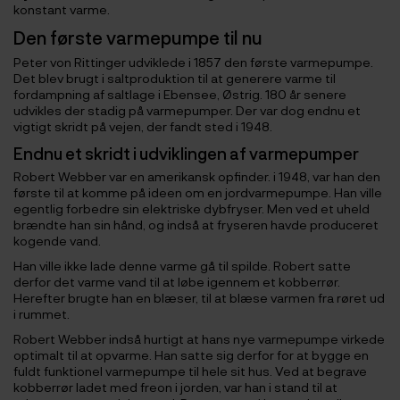
konstant varme.
Den første varmepumpe til nu
Peter von Rittinger udviklede i 1857 den første varmepumpe.
Det blev brugt i saltproduktion til at generere varme til
fordampning af saltlage i Ebensee, Østrig. 180 år senere
udvikles der stadig på varmepumper. Der var dog endnu et
vigtigt skridt på vejen, der fandt sted i 1948.
Endnu et skridt i udviklingen af varmepumper
Robert Webber var en amerikansk opfinder. i 1948, var han den
første til at komme på ideen om en jordvarmepumpe. Han ville
egentlig forbedre sin elektriske dybfryser. Men ved et uheld
brændte han sin hånd, og indså at fryseren havde produceret
kogende vand.
Han ville ikke lade denne varme gå til spilde. Robert satte
derfor det varme vand til at løbe igennem et kobberrør.
Herefter brugte han en blæser, til at blæse varmen fra røret ud
i rummet.
Robert Webber indså hurtigt at hans nye varmepumpe virkede
optimalt til at opvarme. Han satte sig derfor for at bygge en
fuldt funktionel varmepumpe til hele sit hus. Ved at begrave
kobberrør ladet med freon i jorden, var han i stand til at