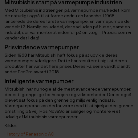
Mitsubishis start på varmepumpe industrien
Med Mitsubishis indtrængen på varmepumpe markedet, kom
de naturligt også til at forme endnu en branche. I 1968
lancerede de deres første varmepumpe. En varmepumpe der
var delt i 2. Nemlig en udedel, der sad uden på huset, samt en
indedel, der var monteret indenfor på en væg. - Præcis som vi
kender det i dag!
Prisvindende varmepumper
Siden 1968 har Mitsubishi haft fokus på at udvikle deres
varmepumper yderligere. Dette har resulteret sig i at deres
produkter har vundet flere priser. Deres FZ serie vandt blandt
andet EcoPro award i 2018.
Intelligente varmepumper
Mitsubishi har nu nogle af de mest avancerede varmepumper,
der er tilgængelige for husejere og virksomheder. Der er også
blevet sat fokus på den grønne og miljøvenlig indsats.
Varmepumperne kan derfor være med til at hjælpe den grønne
omstilling på vej. Hos NovaSolar sælger og montere vi et
udvalg af Mitsubishis varmepumper.
Kilder:
History of Panasonic AC