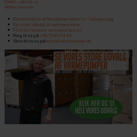
Daikin - about us
Wilfas historie
Bliv kontaktet af NovaSolar inden for 1 arbejdsdag
Se vores udvalg af varmepumper
Find den bedste varmepumpe nu!
Ring til os på
+45 71 99 94 93
Skriv til os nu på
kontakt@novasolar.dk