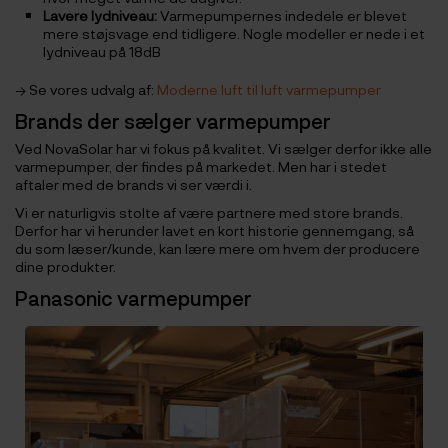
Lavere lydniveau:
Varmepumpernes indedele er blevet
mere støjsvage end tidligere. Nogle modeller er nede i et
lydniveau på 18dB
→ Se vores udvalg af:
Moderne luft til luft varmepumper
Brands der sælger varmepumper
Ved NovaSolar har vi fokus på kvalitet. Vi sælger derfor ikke alle
varmepumper, der findes på markedet. Men har i stedet
aftaler med de brands vi ser værdi i.
Vi er naturligvis stolte af være partnere med store brands.
Derfor har vi herunder lavet en kort historie gennemgang, så
du som læser/kunde, kan lære mere om hvem der producere
dine produkter.
Panasonic varmepumper