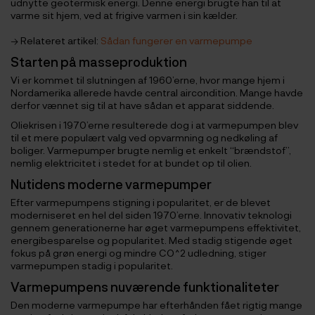
udnytte geotermisk energi. Denne energi brugte han til at
varme sit hjem, ved at frigive varmen i sin kælder.
→ Relateret artikel:
Sådan fungerer en varmepumpe
Starten på masseproduktion
Vi er kommet til slutningen af 1960’erne, hvor mange hjem i
Nordamerika allerede havde central aircondition. Mange havde
derfor vænnet sig til at have sådan et apparat siddende.
Oliekrisen i 1970’erne resulterede dog i at varmepumpen blev
til et mere populært valg ved opvarmning og nedkøling af
boliger. Varmepumper brugte nemlig et enkelt “brændstof”,
nemlig elektricitet i stedet for at bundet op til olien.
Nutidens moderne varmepumper
Efter varmepumpens stigning i popularitet, er de blevet
moderniseret en hel del siden 1970’erne. Innovativ teknologi
gennem generationerne har øget varmepumpens effektivitet,
energibesparelse og popularitet. Med stadig stigende øget
fokus på grøn energi og mindre CO^2 udledning, stiger
varmepumpen stadig i popularitet.
Varmepumpens nuværende funktionaliteter
Den moderne varmepumpe har efterhånden fået rigtig mange