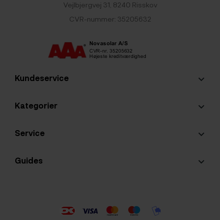
Vejlbjergvej 31, 8240 Risskov
CVR-nummer: 35205632
Kundeservice
keyboard_arrow_down
Kategorier
keyboard_arrow_down
Service
keyboard_arrow_down
Guides
keyboard_arrow_down