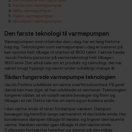
Panasonic varmepumper
Wilfa varmepumper
Daikin varmepumper
Mitsubishi varmepumper
Den første teknologi til varmepumpen
Varmepumpen som vi kender den i dag, har en lang historie
bag sig. Teknologien som varmepumpen i dag er baseret på,
kan spores helt tilbage til starten af 1800 tallet. Faktisk havde
Jacob Perkins patenter på varmeteknologi helt tilbage i
1820’erne. Der altså tale om et produkt og teknologi, der har
været brugt hyppigt og været under udvikling i mange år.
Sådan fungerede varmepumpe teknologien
Jacob Perkins udviklede en varme overførselsenhed. På godt
dansk kan man sige, at han udviklede et varmerør. Teknologien
fungerer sådan, at en volatil væske bevæger sig frem og
tilbage i et rør. Dette rør har en varm og en koldere ende.
I den varme ende af røret fordamper væsken. Dampen
bevæger sig herefter langs varmerøret til den kolde ende. Her
kondensere dampen tilbage til væske, og frigiver den latente
varme. Væsken vender igen tilbage til den varme ende.
Cyklussen fortsætter herefter og danner på den måde