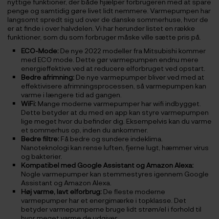
nyttige funktioner, der både hjælper forbrugeren med at spare
penge og samtidig gøre livet lidt nemmere. Varmepumpen har
langsomt spredt sig ud over de danske sommerhuse, hvor de
er at finde i over halvdelen. Vi har herunder listet en række
funktioner, som du som forbruger måske ville sætte pris på.
ECO-Mode:
De nye 2022 modeller fra Mitsubishi kommer
med ECO mode. Dette gør varmepumpen endnu mere
energieffektive ved at reducere elforbruget ved opstart.
Bedre afrimning:
De nye varmepumper bliver ved med at
effektivisere afrimningsprocessen, så varmepumpen kan
varme i længere tid ad gangen.
WiFi:
Mange moderne varmepumper har wifi indbygget.
Dette betyder at du med en app kan styre varmepumpen
lige meget hvor du befinder dig. Eksempelvis kan du varme
et sommerhus op, inden du ankommer.
Bedre filtre:
Få bedre og sundere indeklima.
Nanoteknologi kan rense luften, fjerne lugt, hæmmer virus
og bakterier.
Kompatibel med Google Assistant og Amazon Alexa:
Nogle varmepumper kan stemmestyres igennem Google
Assistant og Amazon Alexa.
Høj varme, lavt elforbrug:
De fleste moderne
varmepumper har et energimærke i topklasse. Det
betyder varmepumperne bruge lidt strøm/el i forhold til
hvor meget varme de udgiver.