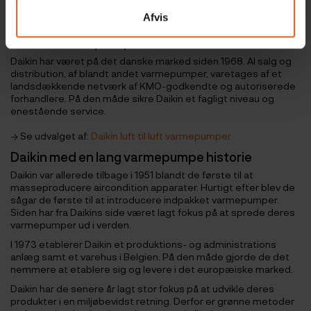
løsning til både sommerhus og helårsboliger, hvor du ønsker
Afvis
en god og prisvenlig varmekilde.
Daikin varmepumper
Daikin har været på det danske marked siden 1968. Al salg og
distribution, af blandt andet varmepumper, varetages af et
landsdækkende netværk af KMO-godkendte og autoriserede
forhandlere. På den måde sikre Daikin et fagligt niveau og
enestående service.
→ Se udvalget af:
Daikin luft til luft varmepumper
Daikin med en lang varmepumpe historie
Daikin var allerede tilbage i 1951 blandt de første til at
masseproducere aircondition apparater. Hurtigt efter blev de
sågar de første til at introducere indpakket varmepumper.
Siden har fra Daikins side været lagt fokus på at sprede deres
varmepumper ud i verden.
I 1973 etablerer Daikin et produktions- og administrations
anlæg samt et varehus i Belgien. På den måde gjorde de det
nemmere at etablere sig og levere i det europæiske marked.
Daikin har de senere år lagt stor fokus på at udvikle deres
produkter i en miljøbevidst retning. Derfor er grønne metoder