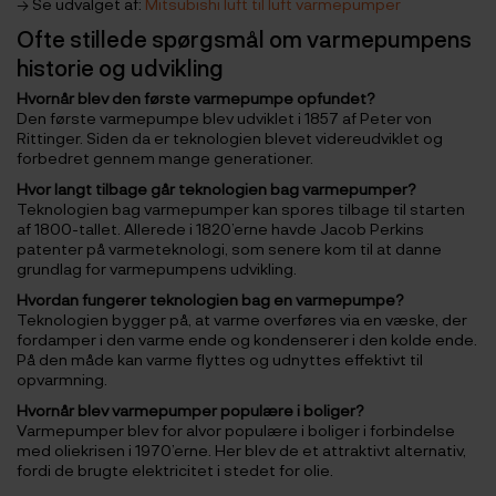
→ Se udvalget af:
Mitsubishi luft til luft varmepumper
Ofte stillede spørgsmål om varmepumpens
historie og udvikling
Hvornår blev den første varmepumpe opfundet?
Den første varmepumpe blev udviklet i 1857 af Peter von
Rittinger. Siden da er teknologien blevet videreudviklet og
forbedret gennem mange generationer.
Hvor langt tilbage går teknologien bag varmepumper?
Teknologien bag varmepumper kan spores tilbage til starten
af 1800-tallet. Allerede i 1820’erne havde Jacob Perkins
patenter på varmeteknologi, som senere kom til at danne
grundlag for varmepumpens udvikling.
Hvordan fungerer teknologien bag en varmepumpe?
Teknologien bygger på, at varme overføres via en væske, der
fordamper i den varme ende og kondenserer i den kolde ende.
På den måde kan varme flyttes og udnyttes effektivt til
opvarmning.
Hvornår blev varmepumper populære i boliger?
Varmepumper blev for alvor populære i boliger i forbindelse
med oliekrisen i 1970’erne. Her blev de et attraktivt alternativ,
fordi de brugte elektricitet i stedet for olie.