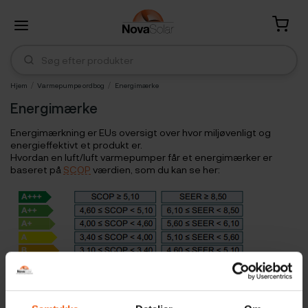
Hjem
Varmepumpe ordbog
Energimærke
Energimærke
Energimærkning er EUs oversigt over hvor miljøvenligt og
energieffektivt et produkt er.
Hvordan en luft/luft varmepumper får et energimærker er
baseret på
SCOP
værdien, som du kan se her: