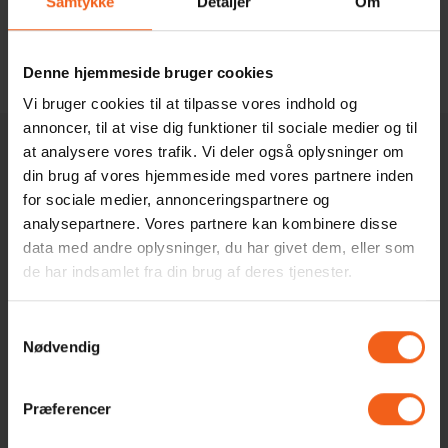
Samtykke
Detaljer
Om
Denne hjemmeside bruger cookies
Tilbage til ordbogen
Vi bruger cookies til at tilpasse vores indhold og
annoncer, til at vise dig funktioner til sociale medier og til
at analysere vores trafik. Vi deler også oplysninger om
Vi svarer inden for 24 timer på hverdage
din brug af vores hjemmeside med vores partnere inden
Vi står klar til at hjælpe dig
for sociale medier, annonceringspartnere og
analysepartnere. Vores partnere kan kombinere disse
data med andre oplysninger, du har givet dem, eller som
Ring på 71 99 94
de har indsamlet fra din brug af deres tjenester.
93
Samtykkevalg
Nødvendig
Kontakt
Præferencer
Telefonnr.:
+45 71 99 94 93