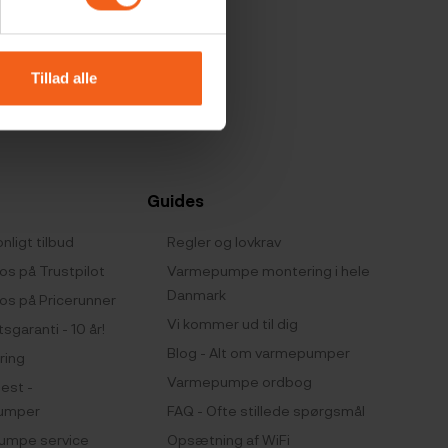
e dig
Tillad alle
k
Guides
nligt tilbud
Regler og lovkrav
os på Trustpilot
Varmepumpe montering i hele
Danmark
os på Pricerunner
Vi kommer ud til dig
tsgaranti - 10 år!
Blog - Alt om varmepumper
ring
Varmepumpe ordbog
test -
umper
FAQ - Ofte stillede spørgsmål
umpe service
Opsætning af WiFi