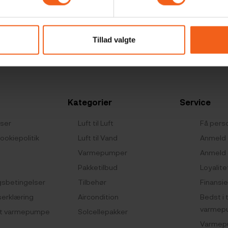
tår klar til at hjælp
Tillad valgte
Ring på 71 99 94 93
eller skriv til salg@novasolar.d
Kategorier
Service
lser
Luft til Luft
Få perso
ookiepolitik
Luft til Vand
Anmeld 
Varmepumper
Anmeld 
Pakketilbud
Loyalite
gsbetingelser
Tilbehør
Finansie
serklæring
Aircondition
Bedst i 
varmep
-luft varmepumpe
Solcellepakker
Varmep