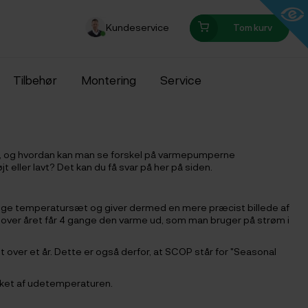
Kundeservice
Tom kurv
Tilbehør
Montering
Service
 er, og hvordan kan man se forskel på varmepumperne
 eller lavt? Det kan du få svar på her på siden.
llige temperatursæt og giver dermed en mere præcist billede af
 over året får 4 gange den varme ud, som man bruger på strøm i
 over et år. Dette er også derfor, at SCOP står for "Seasonal
irket af udetemperaturen.