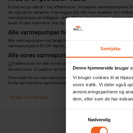
En høj scop cærdi = høj effektivitet. Jo højere varmepumpens 
de vigtigste variabler man kigger på, når man snakker om hvil
varmepumpen er billigere i drift. Det er dog ikke alle varmepum
lavet til den størrelse. Har du brug for rådgivning til, at finde
Alle varmepumper har ikke en ens SCOP vær
Alle varmepumper har langt fra den samem scop værdi. derfor k
varmepumpers SCOP værdi, når du har tiltænkt, at erhverve d
Samtykke
Alle vores varmepumper har en høj SCOP væ
Fælles krav for alle vores varmepumper hos NovaSolar er, at d
Denne hjemmeside bruger c
din økonomi. Vi sætter en store ære i vores personlige rådgivn
Overvejer du en varmepumpe fra NovaSolar, så tøv endelig ikke 
Vi bruger cookies til at tilpas
finde den bedste varmeløsning til dig.
vores trafik. Vi deler også 
annonceringspartnere og anal
Tilbage til ordbogen
dem, eller som de har indsaml
Samtykkevalg
Nødvendig