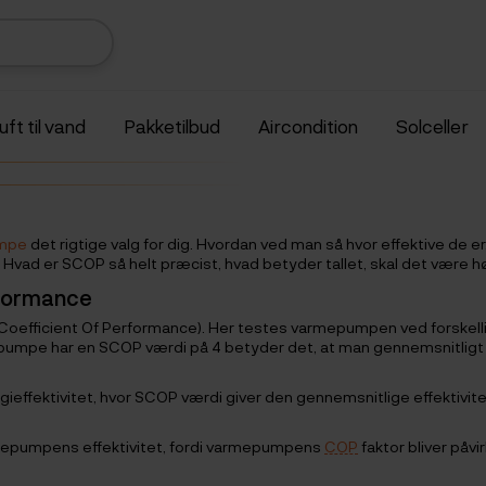
uft til vand
Pakketilbud
Aircondition
Solceller
mpe
det rigtige valg for dig. Hvordan ved man så hvor effektive de
vad er SCOP så helt præcist, hvad betyder tallet, skal det være højt
rformance
l Coefficient Of Performance). Her testes varmepumpen ved forske
epumpe har en SCOP værdi på 4 betyder det, at man gennemsnitligt
ieffektivitet, hvor SCOP værdi giver den gennemsnitlige effektivitet
rmepumpens effektivitet, fordi varmepumpens
COP
faktor bliver påv