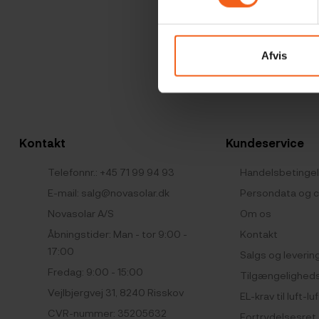
Vi s
Afvis
Kontakt
Kundeservice
Telefonnr.:
+45 71 99 94 93
Handelsbetinge
E-mail:
salg@novasolar.dk
Persondata og c
Novasolar A/S
Om os
Åbningstider: Man - tor 9:00 -
Kontakt
17:00
Salgs og leverin
Fredag: 9:00 - 15:00
Tilgængelighed
Vejlbjergvej 31, 8240 Risskov
EL-krav til luft
CVR-nummer: 35205632
Fortrydelsesret