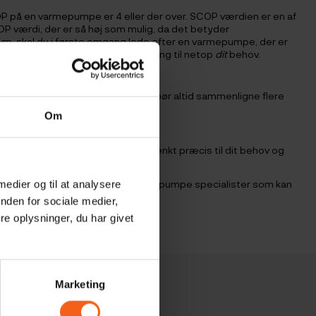
P på en varmepumpe er 4 eller der over. SCOP værdien er en af
P værdi, der er så høj som mulig, da det betyder
 kvm, skal du i første omgang lede efter en varmepumpe, der er
r vi den bedste varmepumpe løsning til netop
dit
behov.
egentlig er som du kigger på. Du bør altid sammenligne flere
spare.
Om
lig varmepumpe. Den skal være tiltænkt præcis til dit behov og
tilbud, eller besøg
af vores varmepumpe specialister som kan
 medier og til at analysere
nden for sociale medier,
e oplysninger, du har givet
Marketing