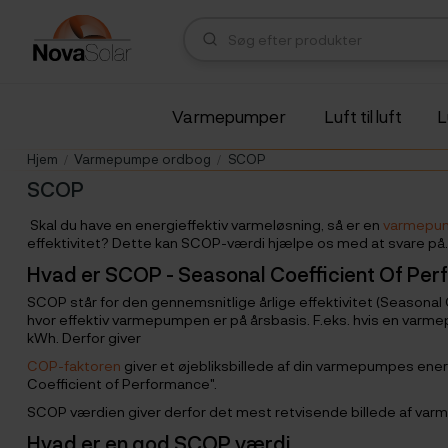
Varmepumper
Luft til luft
L
Hjem
Varmepumpe ordbog
SCOP
SCOP
Skal du have en energieffektiv varmeløsning, så er en
varmepu
effektivitet? Dette kan SCOP-værdi hjælpe os med at svare på. H
Hvad er SCOP - Seasonal Coefficient Of Pe
SCOP står for den gennemsnitlige årlige effektivitet (Seasona
hvor effektiv varmepumpen er på årsbasis. F.eks. hvis en varm
kWh. Derfor giver
COP-faktoren
giver et øjebliksbillede af din varmepumpes energ
Coefficient of Performance".
SCOP værdien giver derfor det mest retvisende billede af va
Hvad er en god SCOP værdi