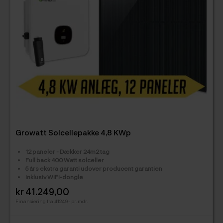
Growatt Solcellepakke 4,8 KWp
12 paneler -
Dækker 24m2 tag
Full back 400 Watt solceller
5 års ekstra garanti udover producent garantien
Inklusiv WiFi-dongle
kr 41.249,00
Pris
Finansiering fra 4124.9,- pr. mdr.