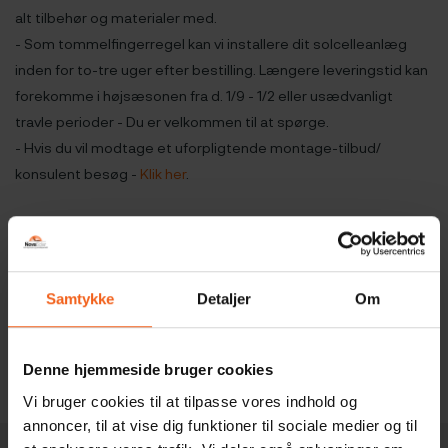
alt tilbehør og materialer med.
- Som tommelfingerregel kan vi installere dit solcelleanlæg
inden for to-tre uger efter bestilling. Længere leveringstid kan
forekomme i højsæsonen fra d. 1/9 - 1/2 eller usædvanligt
travle perioder - Du er velkommen til at spørge.
- Hvis du vil modtage et uforpligtende montage-tilbud/
konsulent besøg -
Klik her
.
Ring til NovaSolar på tlf. 71 99 94 93
Samtykke
Detaljer
Om
Produkt detaljer
Denne hjemmeside bruger cookies
Vi bruger cookies til at tilpasse vores indhold og
annoncer, til at vise dig funktioner til sociale medier og til