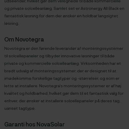
udseender, hvilket gør dem velegnede til både kommercielle
og private solcelleanlæg. Samlet set er Astronergy All Black en
fantastisk løsning for dem der ønsker en holdbar langsigtet
løsning.
Om Novotegra
Novotegra er den førende leverandør af monteringssystemer
til solcellepaneler og tilbyder innovative løsninger til både
private og kommercielle solcelleanlæg. Virksomheden har et
bredt udvalg af monteringssystemer, der er designet til at
imødekomme forskellige tagtyper og -størrelser, og som er
lette at installere. Novotegra's monteringssystemer er af høj
kvalitet og holdbarhed, hvilket gør dem til et fantastisk valg for
enhver, der ønsker at installere solcellepaneler på deres tag,
uanset tagtype.
Garanti hos NovaSolar