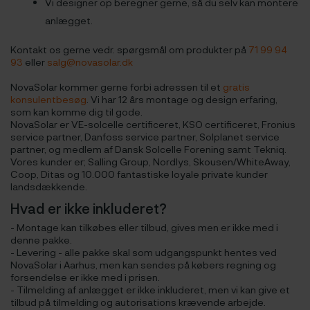
Vi designer op beregner gerne, så du selv kan montere
anlægget.
Kontakt os gerne vedr. spørgsmål om produkter på
71 99 94
93
eller
salg@novasolar.dk
NovaSolar kommer gerne forbi adressen til et
gratis
konsulentbesøg
. Vi har 12 års montage og design erfaring,
som kan komme dig til gode.
NovaSolar er VE-solcelle certificeret, KSO certificeret, Fronius
service partner, Danfoss service partner, Solplanet service
partner, og medlem af Dansk Solcelle Forening samt Tekniq.
Vores kunder er; Salling Group, Nordlys, Skousen/WhiteAway,
Coop, Ditas og 10.000 fantastiske loyale private kunder
landsdækkende.
Hvad er ikke inkluderet?
- Montage kan tilkøbes eller tilbud, gives men er ikke med i
denne pakke.
- Levering - alle pakke skal som udgangspunkt hentes ved
NovaSolar i Aarhus, men kan sendes på købers regning og
forsendelse er ikke med i prisen.
- Tilmelding af anlægget er ikke inkluderet, men vi kan give et
tilbud på tilmelding og autorisations krævende arbejde.