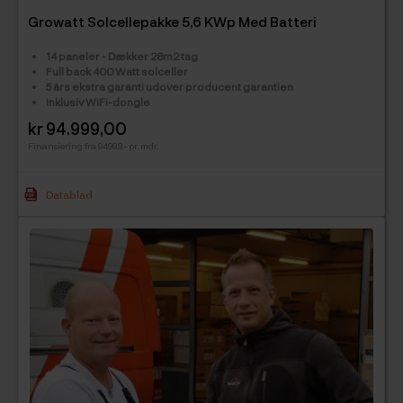
Growatt Solcellepakke 5,6 KWp Med Batteri
14 paneler - Dækker 28m2 tag
Full back 400 Watt solceller
5 års ekstra garanti udover producent garantien
Inklusiv WiFi-dongle
kr 94.999,00
Pris
Finansiering fra 9499.9,- pr. mdr.
Datablad