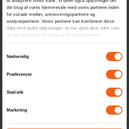
at analysere vores trafik. Vi deler også oplysninger om
din brug af vores hjemmeside med vores partnere inden
Produkter i samme kategori
for sociale medier, annonceringspartnere og
analysepartnere. Vores partnere kan kombinere disse
data med andre oplysninger, du har givet dem, eller som
de har indsamlet fra din brug af deres tjenester.
Samtykkevalg
Nødvendig
Præferencer
Statistik
Marketing