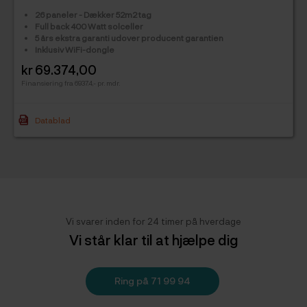
26 paneler -
Dækker 52m2 tag
Full back 400 Watt solceller
5 års ekstra garanti udover producent garantien
Inklusiv WiFi-dongle
Kommentarer
kr 69.374,00
Pris
Finansiering fra 6937.4,- pr. mdr.
Datablad
Vi svarer inden for 24 timer på hverdage
Vi står klar til at hjælpe dig
Ring på 71 99 94
93