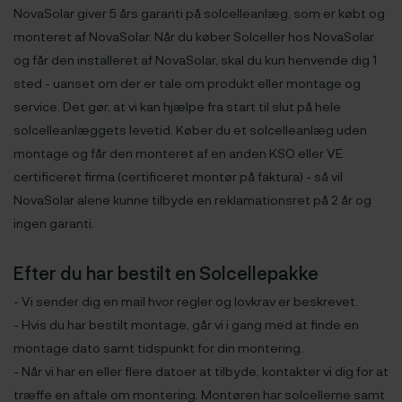
NovaSolar giver 5 års garanti på solcelleanlæg, som er købt og
monteret af NovaSolar. Når du køber Solceller hos NovaSolar
og får den installeret af NovaSolar, skal du kun henvende dig 1
sted - uanset om der er tale om produkt eller montage og
service. Det gør, at vi kan hjælpe fra start til slut på hele
solcelleanlæggets levetid. Køber du et solcelleanlæg uden
montage og får den monteret af en anden KSO eller VE
certificeret firma (certificeret montør på faktura) - så vil
NovaSolar alene kunne tilbyde en reklamationsret på 2 år og
ingen garanti.
Efter du har bestilt en Solcellepakke
- Vi sender dig en mail hvor regler og lovkrav er beskrevet.
- Hvis du har bestilt montage, går vi i gang med at finde en
montage dato samt tidspunkt for din montering.
- Når vi har en eller flere datoer at tilbyde, kontakter vi dig for at
træffe en aftale om montering. Montøren har solcellerne samt