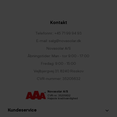
Kontakt
Telefonnr.:
+45 71 99 94 93
E-mail:
salg@novasolar.dk
Novasolar A/S
Åbningstider: Man - tor 9:00 - 17:00
Fredag: 9:00 - 15:00
Vejlbjergvej 31, 8240 Risskov
CVR-nummer: 35205632
Kundeservice
keyboard_arrow_down