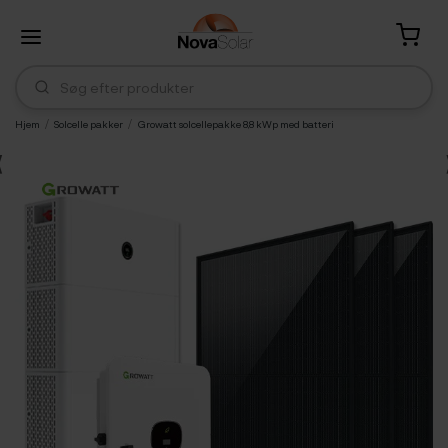
Hjem
Solcelle pakker
Growatt solcellepakke 8,8 kWp med batteri
⟨