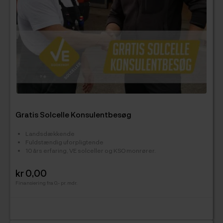
Gratis Solcelle Konsulentbesøg
Landsdækkende
Fuldstændig uforpligtende
10 års erfaring, VE solceller og KSO monrører.
kr 0,00
Pris
Finansiering fra 0,- pr. mdr.
*For ikke brofaste ø-er se vores
handelsbetingelser