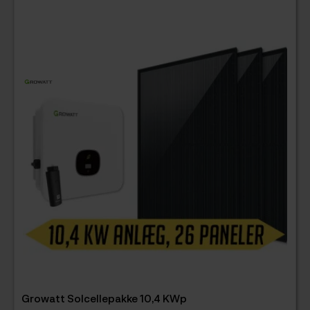
Konsulentbesøg solceller
Dit navn*
Email*
Telefonnummer
Installations
adresse
Boligtype
Growatt Solcellepakke 10,4 KWp
Husets størrelse i m2