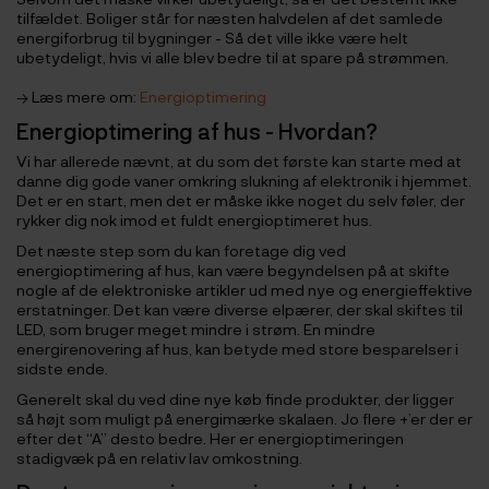
tilfældet. Boliger står for næsten halvdelen af det samlede
energiforbrug til bygninger - Så det ville ikke være helt
ubetydeligt, hvis vi alle blev bedre til at spare på strømmen.
→ Læs mere om:
Energioptimering
Energioptimering af hus - Hvordan?
Vi har allerede nævnt, at du som det første kan starte med at
danne dig gode vaner omkring slukning af elektronik i hjemmet.
Det er en start, men det er måske ikke noget du selv føler, der
rykker dig nok imod et fuldt energioptimeret hus.
Det næste step som du kan foretage dig ved
energioptimering af hus, kan være begyndelsen på at skifte
nogle af de elektroniske artikler ud med nye og energieffektive
erstatninger. Det kan være diverse elpærer, der skal skiftes til
LED, som bruger meget mindre i strøm. En mindre
energirenovering af hus, kan betyde med store besparelser i
sidste ende.
Generelt skal du ved dine nye køb finde produkter, der ligger
så højt som muligt på energimærke skalaen. Jo flere +’er der er
efter det “A” desto bedre. Her er energioptimeringen
stadigvæk på en relativ lav omkostning.