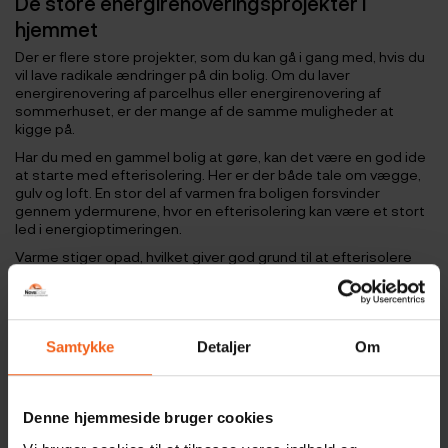
De store energirenoveringsprojekter i
hjemmet
Der er flere store projekter, som du kan gå i gang med, hvis du
vil lave radikale ændringer på din bolig. Om du laver
energirenovering af parcelhus eller energirenovering af
sommerhuset, er der mange af de samme muligheder at
kigge på.
Har du med en gammel bolig at gøre, kan det være en god ide
at starte med efterisolering. Her er der både tale om vægge,
gulv og loft. En stor del af varmen fra boligen forsvinder
gennem ydermurene, hvor en efterisolering kan være et stort
led i energioptimeringen.
Varme stiger opad, hvilket giver god grund til at efterisolere
loftet. På den måde holder du varmen inde så længe som
muligt, så din varmekilde ikke behøves at arbejde på fuld tryk
hele tiden.
Med et godt isoleret hus skaber det samtidig et solidt
Samtykke
Detaljer
Om
grundlag til at lave endnu en energioptimering i form af en
luft
til luft varmepumpe installation
. En luft til luft varmepumpe er i
den billigere ende, hvis du vil ændre noget ved dine
opvarmningskilder. Den vil i mange tilfælde kunne overtage
Denne hjemmeside bruger cookies
radiatorerne, som er dyrere i drift. Dertil har en
luft til luft
varmepumpe
den fordel, at den kan køle om sommeren, så du