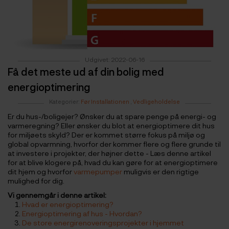
Udgivet: 2022-06-16
Få det meste ud af din bolig med
energioptimering
Kategorier:
Før Installationen
,
Vedligeholdelse
Er du hus-/boligejer? Ønsker du at spare penge på energi- og
varmeregning? Eller ønsker du blot at energioptimere dit hus
for miljøets skyld? Der er kommet større fokus på miljø og
global opvarmning, hvorfor der kommer flere og flere grunde til
at investere i projekter, der højner dette - Læs denne artikel
for at blive klogere på, hvad du kan gøre for at energioptimere
dit hjem og hvorfor
varmepumper
muligvis er den rigtige
mulighed for dig.
Vi gennemgår i denne artikel:
Hvad er energioptimering?
Energioptimering af hus - Hvordan?
De store energirenoveringsprojekter i hjemmet