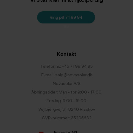
Ring på 71 99 94
93
Kontakt
Telefonnr.:
+45 71 99 94 93
E-mail:
salg@novasolar.dk
Novasolar A/S
Åbningstider: Man - tor 9:00 - 17:00
Fredag: 9:00 - 15:00
Vejlbjergvej 31, 8240 Risskov
CVR-nummer: 35205632