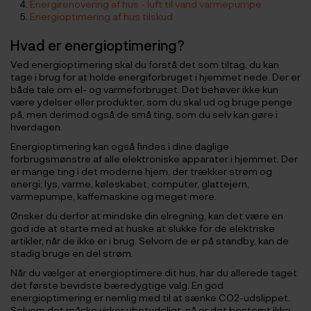
Energirenovering af hus - luft til vand varmepumpe
Energioptimering af hus tilskud
Hvad er energioptimering?
Ved energioptimering skal du forstå det som tiltag, du kan
tage i brug for at holde energiforbruget i hjemmet nede. Der er
både tale om el- og varmeforbruget. Det behøver ikke kun
være ydelser eller produkter, som du skal ud og bruge penge
på, men derimod også de små ting, som du selv kan gøre i
hverdagen.
Energioptimering kan også findes i dine daglige
forbrugsmønstre af alle elektroniske apparater i hjemmet. Der
er mange ting i det moderne hjem, der trækker strøm og
energi; lys, varme, køleskabet, computer, glattejern,
varmepumpe, kaffemaskine og meget mere.
Ønsker du derfor at mindske din elregning, kan det være en
god ide at starte med at huske at slukke for de elektriske
artikler, når de ikke er i brug. Selvom de er på standby, kan de
stadig bruge en del strøm.
Når du vælger at energioptimere dit hus, har du allerede taget
det første bevidste bæredygtige valg. En god
energioptimering er nemlig med til at sænke CO2-udslippet.
Selvom det måske virker ubetydeligt, så er det bestemt ikke