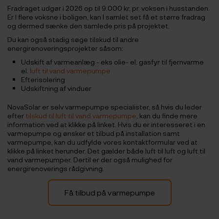
Fradraget udgør i 2026 op til 9.000 kr. pr. voksen i husstanden.
Er I flere voksne i boligen, kan I samlet set få et større fradrag
og dermed sænke den samlede pris på projektet.
Du kan også stadig søge tilskud til andre
energirenoveringsprojekter såsom:
Udskift af varmeanlæg - eks olie- el. gasfyr til fjernvarme
el.
luft til vand varmepumpe
Efterisolering
Udskiftning af vinduer
NovaSolar er selv varmepumpe specialister, så hvis du leder
efter
tilskud til luft til vand varmepumpe
, kan du finde mere
information ved at klikke på linket. Hvis du er interesseret i en
varmepumpe og ønsker et tilbud på installation samt
varmepumpe, kan du udfylde vores kontaktformular ved at
klikke på linket herunder. Det gælder både luft til luft og luft til
vand varmepumper. Dertil er der også mulighed for
energirenoverings rådgivning.
Få tilbud på varmepumpe