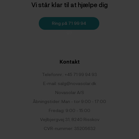
Vi står klar til at hjælpe dig
Ring på 71 99 94
93
Kontakt
Telefonnr.:
+45 71 99 94 93
E-mail:
salg@novasolar.dk
Novasolar A/S
Åbningstider: Man - tor 9:00 - 17:00
Fredag: 9:00 - 15:00
Vejlbjergvej 31, 8240 Risskov
CVR-nummer: 35205632