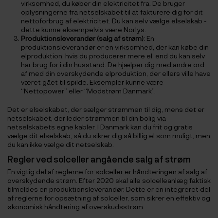
virksomhed, du køber din elektricitet fra. De bruger
oplysningerne fra netselskabet til at fakturere dig for dit
nettoforbrug af elektricitet. Du kan selv vælge elselskab -
dette kunne eksempelvis være Norlys.
Produktionsleverandør (salg af strøm)
: En
produktionsleverandør er en virksomhed, der kan købe din
elproduktion, hvis du producerer mere el, end du kan selv
har brug for i din husstand. De hjælper dig med andre ord
af med din overskydende elproduktion, der ellers ville have
været gået til spilde. Eksempler kunne være
“Nettopower” eller “Modstrøm Danmark”.
Det er elselskabet, der sælger strømmen til dig, mens det er
netselskabet, der leder strømmen til din bolig via
netselskabets egne kabler. I Danmark kan du frit og gratis
vælge dit elselskab, så du sikrer dig så billig el som muligt, men
du kan ikke vælge dit netselskab.
Regler ved solceller angående salg af strøm
En vigtig del af reglerne for solceller er håndteringen af salg af
overskydende strøm. Efter 2020 skal alle solcelleanlæg faktisk
tilmeldes en produktionsleverandør. Dette er en integreret del
af reglerne for opsætning af solceller, som sikrer en effektiv og
økonomisk håndtering af overskudsstrøm.