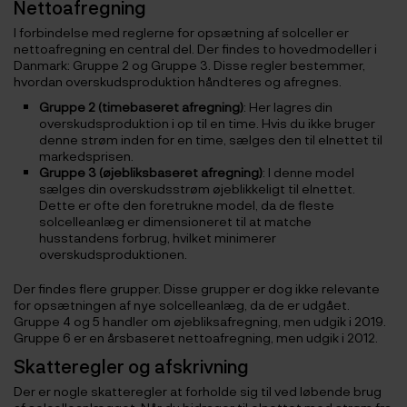
Nettoafregning
I forbindelse med reglerne for opsætning af solceller er
nettoafregning en central del. Der findes to hovedmodeller i
Danmark: Gruppe 2 og Gruppe 3. Disse regler bestemmer,
hvordan overskudsproduktion håndteres og afregnes.
Gruppe 2 (timebaseret afregning)
: Her lagres din
overskudsproduktion i op til en time. Hvis du ikke bruger
denne strøm inden for en time, sælges den til elnettet til
markedsprisen.
Gruppe 3 (øjebliksbaseret afregning)
: I denne model
sælges din overskudsstrøm øjeblikkeligt til elnettet.
Dette er ofte den foretrukne model, da de fleste
solcelleanlæg er dimensioneret til at matche
husstandens forbrug, hvilket minimerer
overskudsproduktionen.
Der findes flere grupper. Disse grupper er dog ikke relevante
for opsætningen af nye solcelleanlæg, da de er udgået.
Gruppe 4 og 5 handler om øjebliksafregning, men udgik i 2019.
Gruppe 6 er en årsbaseret nettoafregning, men udgik i 2012.
Skatteregler og afskrivning
Der er nogle skatteregler at forholde sig til ved løbende brug
af solcelleanlægget. Når du bidrager til elnettet med strøm fra