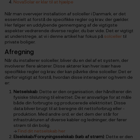
NovaSolar er klar til at hjælpe
Når man overvejer installation af solceller i Danmark, er det
essentielt at forstå de specifikke regler og krav, der gælder.
Her følger en uddybende gennemgang af de vigtigste
aspekter vedrørende diverse regler, du bør vide. Det er vigtigt
at understrege, at vi i denne artikel har fokus på
solceller
til
private boliger.
Afregning
Når du installerer solceller, bliver du en del af et system, der
involverer flere aktører. Disse aktører kan hver især have
specifikke regler og krav, der kan påvirke dine solceller. Det er
derfor vigtigt at forstå, hvordan disse interagerer og hvem de
er:
Netselskab
: Dette er den organisation, der håndterer din
fysiske tilslutning til elnettet. De er ansvarlige for at måle
både din forbrugte og producerede elektricitet. Disse
data bliver brugt til at beregne dit nettoforbrug eller -
produktion. Med andre ord, er det dem der står for
infrastrukturen af diverse kabler og ledninger, der fører
strøm til din bolig.
→
Find dit netselskab her
Elselskab/Forsyningsselskab (køb af strøm)
: Dette er den