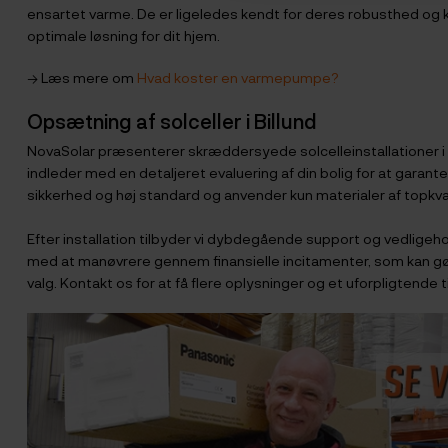
ensartet varme. De er ligeledes kendt for deres robusthed og 
optimale løsning for dit hjem.
→ Læs mere om
Hvad koster en varmepumpe?
Opsætning af solceller i Billund
NovaSolar præsenterer skræddersyede solcelleinstallationer i Bi
indleder med en detaljeret evaluering af din bolig for at garan
sikkerhed og høj standard og anvender kun materialer af topkvalit
Efter installation tilbyder vi dybdegående support og vedligeho
med at manøvrere gennem finansielle incitamenter, som kan gøre d
valg. Kontakt os for at få flere oplysninger og et uforpligtende t