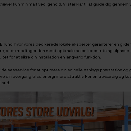
kræver kun minimalt vedligehold. Vi står klar til at guide dig ge
llund, hvor vores dedikerede lokale eksperter garanterer en glidend
tere, at du modtager den mest optimale solcelleopsætning tilpasset d
et for at sikre din installation en langvarig funktion.
ldelsesservice for at optimere din solcelleløsnings præstation og ga
in overgang til solenergi mere attraktiv. For en troværdig og kostef
ilbud.