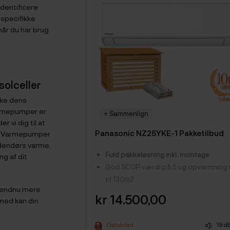
identificere
 specifikke
 når du har brug
olceller
ske dens
 varmepumper er
+ Sammenlign
r vi dig til at
Panasonic NZ25YKE-1 Pakketilbud
nd. Varmepumper
indendørs varme,
Fuld pakkeløsning inkl. montage
g af dit
God SCOP værdi på 5 og opvarmning
til 130m2
e endnu mere
Kommer med indbygget Wi-Fi
kr 14.500,00
Pris
rmed kan din
Få hele 10 års garanti med vores
loyalitetsgaranti -
se hvordan HER
Datablad
19 d