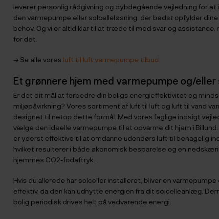
leverer personlig rådgivning og dybdegående vejledning for at 
den varmepumpe eller solcelleløsning, der bedst opfylder dine
behov. Og vi er altid klar til at træde til med svar og assistance,
for det.
→ Se alle vores
luft til luft varmepumpe tilbud
Et grønnere hjem med varmepumpe og/eller s
Er det dit mål at forbedre din boligs energieffektivitet og mind
miljøpåvirkning? Vores sortiment af luft til luft og luft til vand
designet til netop dette formål. Med vores faglige indsigt vejlede
vælge den ideelle varmepumpe til at opvarme dit hjem i Billu
er yderst effektive til at omdanne udendørs luft til behagelig 
hvilket resulterer i både økonomisk besparelse og en nedskærin
hjemmes CO2-fodaftryk.
Hvis du allerede har solceller installeret, bliver en varmepump
effektiv, da den kan udnytte energien fra dit solcelleanlæg. De
bolig periodisk drives helt på vedvarende energi.