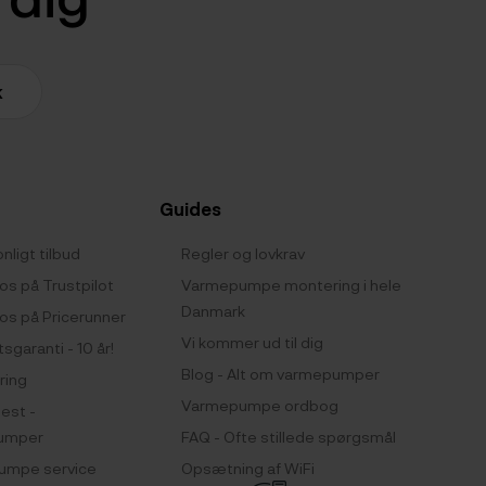
k
Guides
nligt tilbud
Regler og lovkrav
os på Trustpilot
Varmepumpe montering i hele
Danmark
os på Pricerunner
Vi kommer ud til dig
tsgaranti - 10 år!
Blog - Alt om varmepumper
ring
Varmepumpe ordbog
test -
umper
FAQ - Ofte stillede spørgsmål
umpe service
Opsætning af WiFi