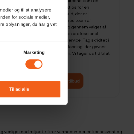
vinteren og virker også som en aircondition i de
varme sommermåneder. Kontakt os for en
 medier og til at analysere
uforpligtende samtale og et tilbud, der er
nden for sociale medier,
skræddersyet til dine behov. Vores team af
e oplysninger, du har givet
eksperter står klar til at guide dig gennem valget af
den ideelle varmepumpe, sikre en professionel
installation og tilbyde pålidelig service. Tag skridtet i
dag og oplev forskellen med en løsning, der gavner
Marketing
både din komfort og din økonomi. Vi tager os tid til at
kigge på alle henvendelser.
Få et personligt tilbud
Tillad alle
 og venlige mod miljøet, sikrer varmepumper en konsekvent og