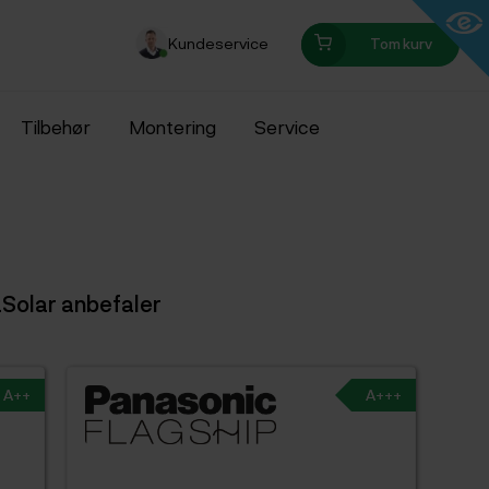
Kundeservice
Tom kurv
Tilbehør
Montering
Service
Solar anbefaler
A++
A+++