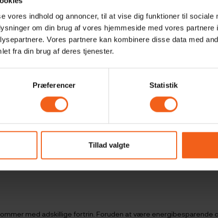
specialiserer os i design og installation af
ookies
solcelleanlæg tilpasset dine behov og dit hjem i
se vores indhold og annoncer, til at vise dig funktioner til sociale
Billund. Ved at skifte til solenergi kan du ikke kun
oplysninger om din brug af vores hjemmeside med vores partnere i
spare på dine eludgifter, men også bidrage til en
ysepartnere. Vores partnere kan kombinere disse data med andr
mere bæredygtig fremtid. Et solcelleanlæg skal
et fra din brug af deres tjenester.
passe i størrelsen til den bestemte bolig. Vi skal
derfor sammen med dig lave en beregning, om hvad
der er muligt. Når vi har gjort dette får du besøg af os
Præferencer
Statistik
inden installation, så vi sammen sikre, at intet bliver
overset. Start processen herunder.
Gratis konsulentbesøg ang. solceller
Tillad valgte
d kommer med adskillige fortrin. Foruden at være energibesparende