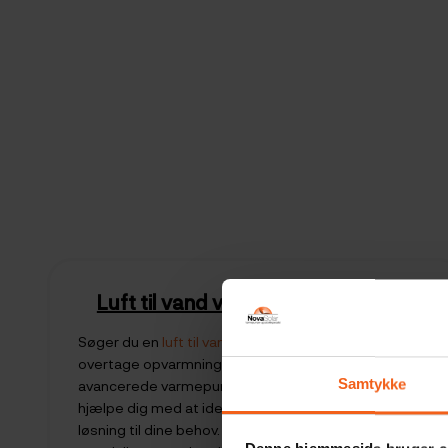
Luft til vand varmepumpe
i Billund
Søger du en
luft til vand varmepumpe
, der kan
overtage opvarmningen i din bolig i Billund? Vores
Samtykke
avancerede varmepumpe beregner er lavet til at
hjælpe dig med at identificere den mest effektive
løsning til dine behov. Hos NovaSolar har vi