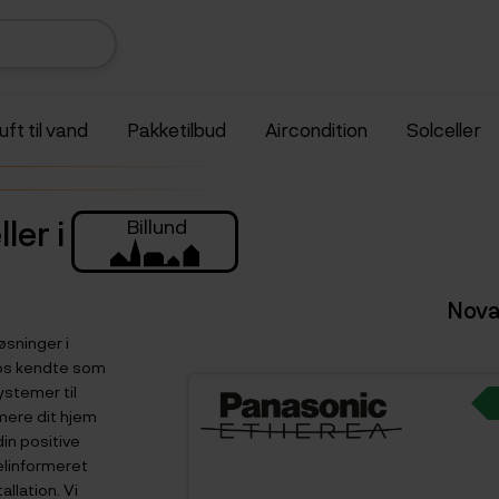
uft til vand
Pakketilbud
Aircondition
Solceller
ler i
Billund
Nova
øsninger i
t os kendte som
ystemer til
rmere dit hjem
din positive
velinformeret
llation. Vi