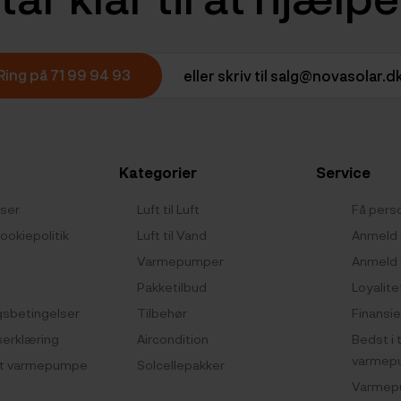
Ring på 71 99 94 93
eller skriv til salg@novasolar.d
Kategorier
Service
lser
Luft til Luft
Få perso
ookiepolitik
Luft til Vand
Anmeld 
Varmepumper
Anmeld 
Pakketilbud
Loyalite
gsbetingelser
Tilbehør
Finansie
serklæring
Aircondition
Bedst i 
varmep
-luft varmepumpe
Solcellepakker
Varmep