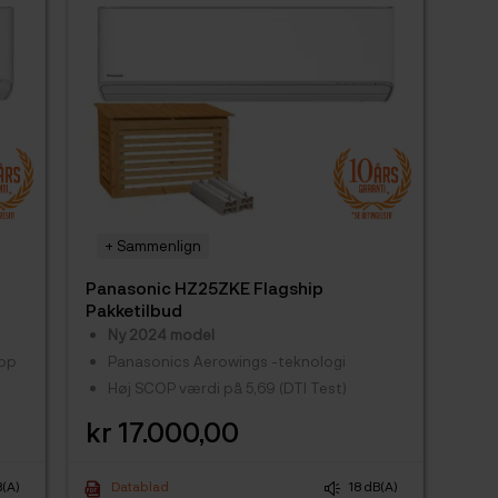
+ Sammenlign
Panasonic HZ25ZKE Flagship
Pakketilbud
Ny 2024 model
 op
Panasonics Aerowings -teknologi
Høj SCOP værdi på 5,69 (DTI Test)
Få hele 10 års garanti med vores
kr 17.000,00
Pris
loyalitetsgaranti -
se hvordan HER
B(A)
Datablad
18 dB(A)