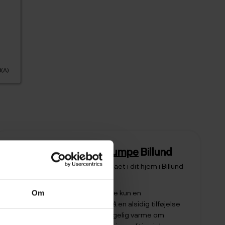
B(A)
å
Luft til Luft varmepumpe
Billund
Er du klar til at forbedre indeklimaet i dit hjem i Billund
året rundt?
En
luft til luft varmepumpe
er ikke kun en
Om
energieffektiv løsning, men også en alsidig tilføjelse
til dit hjem. Den sørger for behagelig varme om