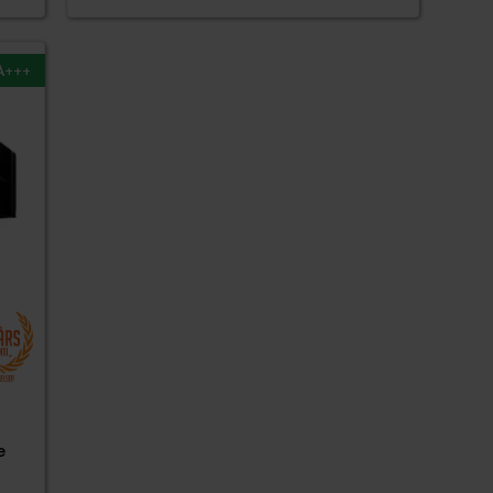
A+++
e