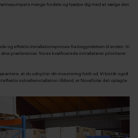
nnem varmepumpers mange fordele og hjælpe dig med at vælge den
e og effektiv installationsproces fra begyndelsen til enden. Vi
ine præferencer. Vores kvalificerede installatører prioriterer
rantere, at du udnytter din investering fuldt ud. Vi bistår også
fektiv solcelleinstallation i Billund, er NovaSolar det oplagte