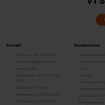
Kontakt
Kundeservice
Telefonnr.:
+45 71 99 94 93
Handelsbetinge
E-mail:
salg@novasolar.dk
Persondata og c
Novasolar A/S
Om os
Åbningstider: Man - tor 9:00 -
Kontakt
17:00
Salgs og leverin
Fredag: 9:00 - 15:00
Tilgængelighed
Vejlbjergvej 31, 8240 Risskov
EL-krav til luft
CVR-nummer: 35205632
Fortrydelsesret