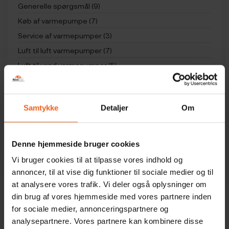
Generelle spørgsmål (9)
Køb af varmepumpe (7)
Service af varmepumper (3)
Luft til luft varmepumper (7)
Luft til vand varmepumper (5)
Vedligeholdelse af en varmepumpe (4)
Varmepumpe tilbehør (5)
Samtykke
Detaljer
Om
Begreber (5)
Økonomi (2)
Panasonic varmepumpe – FAQ & fjernbetjening (21)
Denne hjemmeside bruger cookies
Mitsubishi varmepumpe – FAQ & fjernbetjening (18)
Vi bruger cookies til at tilpasse vores indhold og
annoncer, til at vise dig funktioner til sociale medier og til
at analysere vores trafik. Vi deler også oplysninger om
din brug af vores hjemmeside med vores partnere inden
Hvordan samler jeg en varmepumpeskjuler?
for sociale medier, annonceringspartnere og
analysepartnere. Vores partnere kan kombinere disse
Vi ved det muligvis kan bøvle med at lave