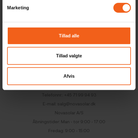
Marketing
Vi svarer inden for 24 timer på hverdage
Vi står klar til at hjælpe dig
Tillad alle
Ring på 71 99 94
93
Tillad valgte
Afvis
Kontakt
Telefonnr.:
+45 71 99 94 93
E-mail:
salg@novasolar.dk
Novasolar A/S
Åbningstider: Man - tor 9:00 - 17:00
Fredag: 9:00 - 15:00