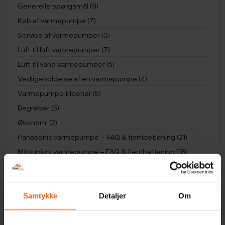
Generelle spørgsmål (9)
Køb af varmepumpe (7)
Service af varmepumper (3)
Luft til luft varmepumper (7)
Luft til vand varmepumper (5)
Vedligeholdelse af en varmepumpe (4)
Varmepumpe tilbehør (5)
Begreber (5)
Økonomi (2)
Panasonic varmepumpe – FAQ & fjernbetjening (21)
Mitsubishi varmepumpe – FAQ & fjernbetjening (18)
Samtykke
Detaljer
Om
Køb af varmepumpe