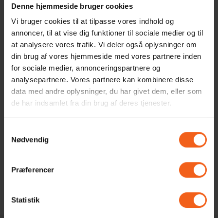
Denne hjemmeside bruger cookies
Hvor lang leveringstid på varmepumpe og montage?
Vi bruger cookies til at tilpasse vores indhold og
annoncer, til at vise dig funktioner til sociale medier og til
at analysere vores trafik. Vi deler også oplysninger om
Hvad er den bedste varmepumpe til et sommerhus?
din brug af vores hjemmeside med vores partnere inden
for sociale medier, annonceringspartnere og
Hvilken varmepumpen skal jeg vælge til mit sommerhus?
analysepartnere. Vores partnere kan kombinere disse
data med andre oplysninger, du har givet dem, eller som
de har indsamlet fra din brug af deres tjenester.
Hvor stor skal min varmepumpe være?
Samtykkevalg
Hvilken varmepumpe skal jeg vælge?
Nødvendig
Skal jeg vælge luft til luft eller luft til vand?
Præferencer
Hvilken varmepumpe er bedst i test?
Statistik