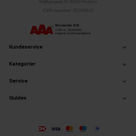
Vejlbjergvej 31, 8240 Risskov
CVR-nummer: 35205632
Kundeservice
keyboard_arrow_down
Kategorier
keyboard_arrow_down
Service
keyboard_arrow_down
Guides
keyboard_arrow_down