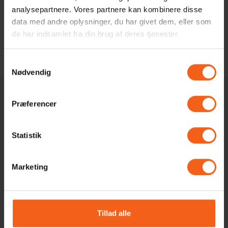
analysepartnere. Vores partnere kan kombinere disse
Hvor meget kan jeg spare på en varmepumpe?
data med andre oplysninger, du har givet dem, eller som
de har indsamlet fra din brug af deres tjenester.
Hvad koster en varmepumpe?
Samtykkevalg
Nødvendig
Præferencer
Vi svarer inden for 24 timer på hverdage
Vi står klar til at hjælpe dig
Statistik
Ring på 71 99 94
Marketing
93
Tillad alle
Kontakt