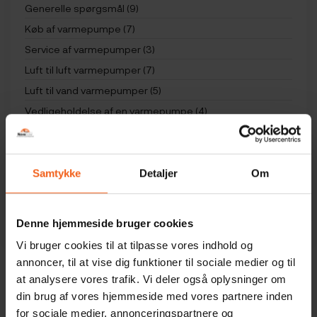
Generelle spørgsmål (9)
Køb af varmepumpe (7)
Service af varmepumper (3)
Luft til luft varmepumper (7)
Luft til vand varmepumper (5)
Vedligeholdelse af en varmepumpe (4)
Varmepumpe tilbehør (5)
Begreber (5)
Økonomi (2)
Samtykke
Detaljer
Om
Panasonic varmepumpe – FAQ & fjernbetjening (21)
Mitsubishi varmepumpe – FAQ & fjernbetjening (18)
Denne hjemmeside bruger cookies
Vi bruger cookies til at tilpasse vores indhold og
annoncer, til at vise dig funktioner til sociale medier og til
at analysere vores trafik. Vi deler også oplysninger om
Økonomi
din brug af vores hjemmeside med vores partnere inden
for sociale medier, annonceringspartnere og