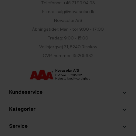
Telefonnr.:
+45 71 99 94 93
E-mail:
salg@novasolar.dk
Novasolar A/S
Åbningstider: Man - tor 9:00 - 17:00
Fredag: 9:00 - 15:00
Vejlbjergvej 31, 8240 Risskov
CVR-nummer: 35205632
Kundeservice
keyboard_arrow_down
Kategorier
keyboard_arrow_down
Service
keyboard_arrow_down