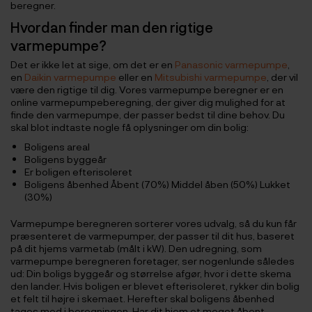
beregner.
Hvordan finder man den rigtige
varmepumpe?
Det er ikke let at sige, om det er en
Panasonic varmepumpe
,
en
Daikin varmepumpe
eller en
Mitsubishi varmepumpe
, der vil
være den rigtige til dig. Vores varmepumpe beregner er en
online varmepumpeberegning, der giver dig mulighed for at
finde den varmepumpe, der passer bedst til dine behov. Du
skal blot indtaste nogle få oplysninger om din bolig:
Boligens areal
Boligens byggeår
Er boligen efterisoleret
Boligens åbenhed Åbent (70%) Middel åben (50%) Lukket
(30%)
Varmepumpe beregneren sorterer vores udvalg, så du kun får
præsenteret de varmepumper, der passer til dit hus, baseret
på dit hjems varmetab (målt i kW). Den udregning, som
varmepumpe beregneren foretager, ser nogenlunde således
ud: Din boligs byggeår og størrelse afgør, hvor i dette skema
den lander. Hvis boligen er blevet efterisoleret, rykker din bolig
et felt til højre i skemaet. Herefter skal boligens åbenhed
tages med i beregningen. Har dit hjem et meget åbent