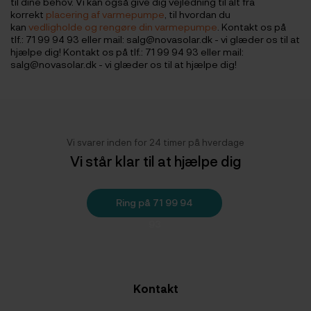
til dine behov. Vi kan også give dig vejledning til alt fra
korrekt
placering af varmepumpe
, til hvordan du
kan
vedligholde og rengøre din varmepumpe
. Kontakt os på
tlf.: 71 99 94 93 eller mail: salg@novasolar.dk - vi glæder os til at
hjælpe dig! Kontakt os på tlf.: 71 99 94 93 eller mail:
salg@novasolar.dk - vi glæder os til at hjælpe dig!
Vi svarer inden for 24 timer på hverdage
Vi står klar til at hjælpe dig
Ring på 71 99 94
93
Kontakt