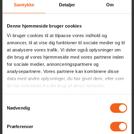
Samtykke
Detaljer
Om
Denne hjemmeside bruger cookies
Vi bruger cookies til at tilpasse vores indhold og
annoncer, til at vise dig funktioner til sociale medier og til
Hvor stor skal min varmepumpe være?
at analysere vores trafik. Vi deler også oplysninger om
Har du et hus på 130 m2, der er bygget i 1972, har middel åbent
din brug af vores hjemmeside med vores partnere inden
grundplan og er efterisoleret, vil regnestykket se således ud:
for sociale medier, annonceringspartnere og
4,9 x 0,5 = 2,45 kW. Har du et hus på 150 m2, der er bygget i
analysepartnere. Vores partnere kan kombinere disse
1936, har åbent grundplan og ikke er blevet efterisoleret, vil
regnestykket se sådan ud: 9,6 x 0,7 = 6,72 kW. Du kan læse
data med andre oplysninger, du har givet dem, eller som
mere om, hvordan du vælger en varmepumpe
her
.
de har indsamlet fra din brug af deres tjenester.
Hvor mange m2 kan en varmepumpe opvarme?
En varmepumpe på 5 kW kan opvarme et hus op til 100 m2,
Samtykkevalg
mens en varmepumpe med 9 kW kan opvarme huse op til 170
Nødvendig
m2 - men det afhænger meget af varmepumpens SCOP-
værdi.
Hvad er SCOP-værdi?
Præferencer
SCOP dækker over, hvor energieffektiv varmepumpen er (til