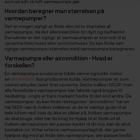
som en luft-til-luft varmepumpe gør.
Hvordan beregner man størrelsen på
varmepumper?
Det er meget vigtigt at finde den rette størrelse af
varmepumpe, da det ellers kan blive for dyrt og ineffektivt.
Derudover er det vigtigt, at varmepumpen er stor nok til at
opvarme hele huset eller sommerhuset. Du kan finde den
rigtige varmepumpe-størrelse med varmepumpe beregneren.
Varmepumpe eller aircondition - Hvad er
forskellen?
En varmepumpe producerer både varme og kulde, mens
en
aircondition
kun producerer kulde. Varmepumper er, som
navnet antyder, lavet til at opvarme. Dette måles i SCOP, men
alle NovaSolars varmepumper kan faktisk også bruges til
nedkøling - nogle er bare markant bedre til det end andre. De
varmepumper, du kan finde i kategorien “aircondition” har en
høj SEER-værdi, hvilket indikerer, at de er særligt gode til at
køle luften ned. Hvis du ikke er sikker på, hvilken varmepumpe
du skal bruge, eller har du brug for hjælp til at finde ud af,
hvilken varmepumpe der passer bedst til dit hus, kan du altid
kontakte os. Vi har erfarne varmepumpefagfolk, der gerne
hjælper dig med at finde den varmepumpe, der passer bedst