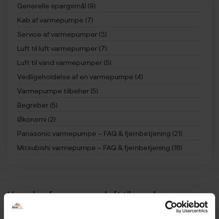
Generelle spørgsmål (9)
Køb af varmepumpe (7)
Service af varmepumper (3)
Luft til luft varmepumper (7)
Luft til vand varmepumper (5)
Vedligeholdelse af en varmepumpe (4)
Varmepumpe tilbehør (5)
Begreber (5)
Økonomi (2)
Panasonic varmepumpe – FAQ & fjernbetjening (21)
Mitsubishi varmepumpe – FAQ & fjernbetjening (18)
Hvordan fungerer en luft til vand
varmepumpe?