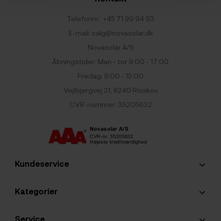
Telefonnr.:
+45 71 99 94 93
E-mail:
salg@novasolar.dk
Novasolar A/S
Åbningstider: Man - tor 9:00 - 17:00
Fredag: 9:00 - 15:00
Vejlbjergvej 31, 8240 Risskov
CVR-nummer: 35205632
Kundeservice
keyboard_arrow_down
Kategorier
keyboard_arrow_down
Service
keyboard_arrow_down