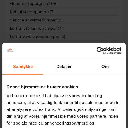
Generelle spørgsmål (9)
Køb af varmepumpe (7)
Service af varmepumper (3)
Luft til luft varmepumper (7)
Luft til vand varmepumper (5)
Vedligeholdelse af en varmepumpe (4)
Varmepumpe tilbehør (5)
Begreber (5)
Samtykke
Detaljer
Om
Økonomi (2)
Panasonic varmepumpe – FAQ & fjernbetjening (21)
Mitsubishi varmepumpe – FAQ & fjernbetjening (18)
Denne hjemmeside bruger cookies
Vi bruger cookies til at tilpasse vores indhold og
annoncer, til at vise dig funktioner til sociale medier og til
at analysere vores trafik. Vi deler også oplysninger om
Hvorfor skal jeg vælge en varmepumpe til
din brug af vores hjemmeside med vores partnere inden
mit sommerhus?
for sociale medier, annonceringspartnere og